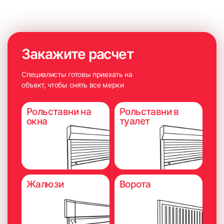
6. Приложить короб к окну и выровнять нижнюю часть
короба по сделанным ранее меткам на штапиках.
Желательно использовать монтажный уровень, чтобы
короб был установлен прямо.
Закажите расчет
Специалисты готовы приехать на
объект, чтобы снять все мерки
Рольставни на
Рольставни в
окна
туалет
Жалюзи
Ворота