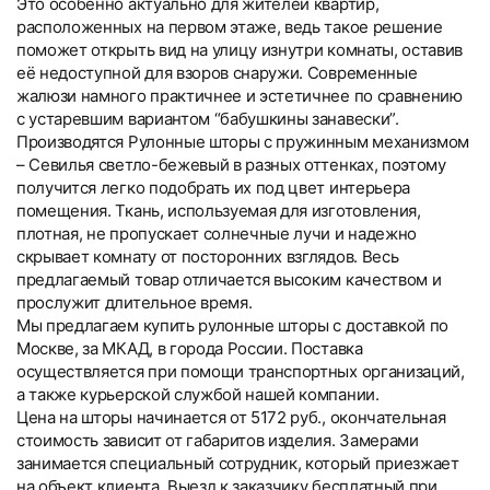
Это особенно актуально для жителей квартир,
расположенных на первом этаже, ведь такое решение
поможет открыть вид на улицу изнутри комнаты, оставив
её недоступной для взоров снаружи. Современные
жалюзи намного практичнее и эстетичнее по сравнению
с устаревшим вариантом “бабушкины занавески”.
Производятся Рулонные шторы с пружинным механизмом
– Севилья светло-бежевый в разных оттенках, поэтому
получится легко подобрать их под цвет интерьера
помещения. Ткань, используемая для изготовления,
плотная, не пропускает солнечные лучи и надежно
скрывает комнату от посторонних взглядов. Весь
предлагаемый товар отличается высоким качеством и
прослужит длительное время.
Мы предлагаем купить рулонные шторы с доставкой по
Москве, за МКАД, в города России. Поставка
осуществляется при помощи транспортных организаций,
а также курьерской службой нашей компании.
Цена на шторы начинается от 5172 руб., окончательная
стоимость зависит от габаритов изделия. Замерами
занимается специальный сотрудник, который приезжает
на объект клиента. Выезд к заказчику бесплатный при