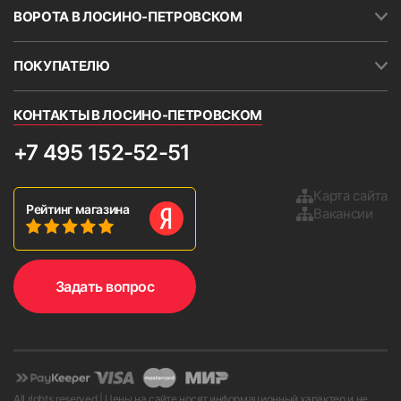
комплекте с жалюзи). Скотч также наклеен на
ВОРОТА В ЛОСИНО-ПЕТРОВСКОМ
короб шириной около 30 мм. в верхней части
кассеты.
ПОКУПАТЕЛЮ
ВНИМАНИЕ!
В большинстве случаев окна
непрямоугольные.
КОНТАКТЫ В ЛОСИНО-ПЕТРОВСКОМ
Важное условие.
Если оконный
откос расположен очень
+7 495 152-52-51
близко к раме, то вал может
сокращать угол открытия
Карта сайта
Рейтинг магазина
створки. Кроме того, возможно
Вакансии
повреждение рулонных
9. Установить боковые крышки и проверьте работу
изделия, опустив и подняв ткань 2-3 раза.
жалюзи при сильном
открывании створки.
Задать вопрос
All rights reserved | Цены на сайте носят информационный характер и не