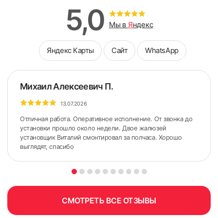
5,0
Мы в
Я
ндекс
Яндекс Карты
Сайт
WhatsApp
Михаил Алексеевич П.
13.07.2026
Отличная работа. Оперативное исполнение. От звонка до
установки прошло около недели. Двое жалюзей
установщик Виталий смонтировал за полчаса. Хорошо
выглядят, спасибо
ШИРИНА измеряется по стыкам Штапика и Рамы (по
нижнему и верхнему краю);
СМОТРЕТЬ ВСЕ ОТЗЫВЫ
ВЫСОТА измеряется по стыкам Штапика и Рамы (по
правому и левому краю).