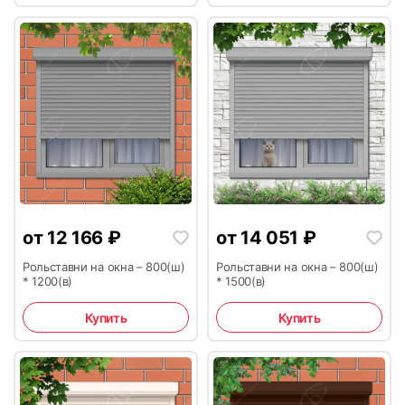
11
12
от
12 166
₽
от
14 051
₽
13
14
Рольставни на окна – 800(ш)
Рольставни на окна – 800(ш)
* 1200(в)
* 1500(в)
Купить
Купить