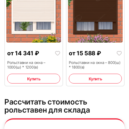
15
16
17
18
от
14 341
₽
от
15 588
₽
Рольставни на окна –
Рольставни на окна – 800(ш)
1000(ш) * 1200(в)
* 1800(в)
Купить
Купить
19
20
Рассчитать стоимость
рольставен для склада