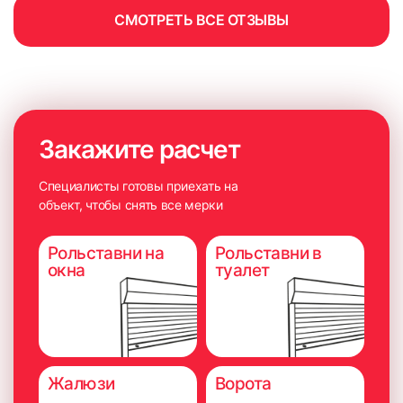
СМОТРЕТЬ ВСЕ ОТЗЫВЫ
Закажите расчет
Специалисты готовы приехать на
объект, чтобы снять все мерки
Рольставни на
Рольставни в
окна
туалет
Жалюзи
Ворота