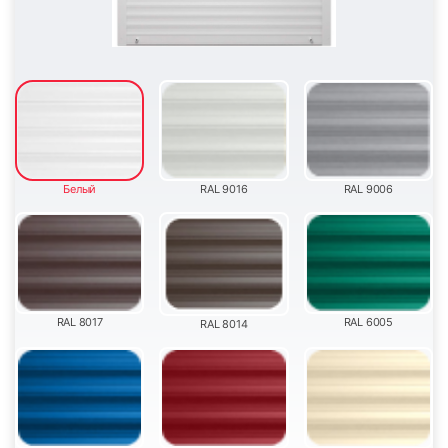
27
28
Белый
RAL 9016
RAL 9006
29
30
RAL 8017
RAL 6005
RAL 8014
31
32