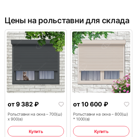
Цены на рольставни для склада
5
6
7
8
от
9 382
₽
от
10 600
₽
Рольставни на окна – 700(ш)
Рольставни на окна – 800(ш)
х 900(в)
* 1000(в)
9
10
Купить
Купить