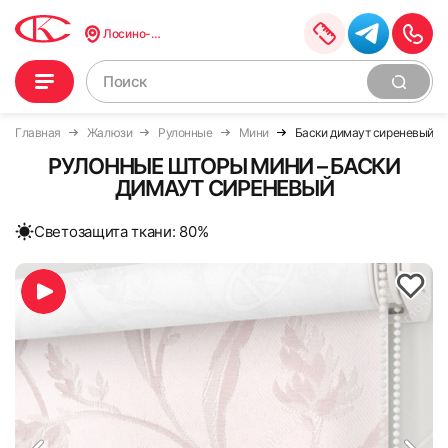
Лосино-Петровский
Главная
Жалюзи
Рулонные
Мини
Баски димаут сиреневый
РУЛОННЫЕ ШТОРЫ МИНИ – БАСКИ
ДИМАУТ СИРЕНЕВЫЙ
Cветозащита ткани: 80%