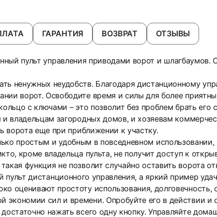
ПЛАТА
ГАРАНТИЯ
ВОЗВРАТ
ОТЗЫВЫ
овационный пульт управления приводами ворот и шлагбаумов
ать ненужных неудобств. Благодаря дистанционному упр
нии ворот. Освободите время и силы для более приятны
кольцо с ключами – это позволит без проблем брать его с
я и владельцам загородных домов, и хозяевам коммерче
ть ворота еще при приближении к участку.
не только простым и удобным в повседневном использовании
кто, кроме владельца пульта, не получит доступ к откр
такая функция не позволит случайно оставить ворота о
обычный пульт дистанционного управления, а яркий пример 
ко оценивают простоту использования, долговечность, 
 экономии сил и времени. Опробуйте его в действии и 
 достаточно нажать всего одну кнопку. Управляйте дом