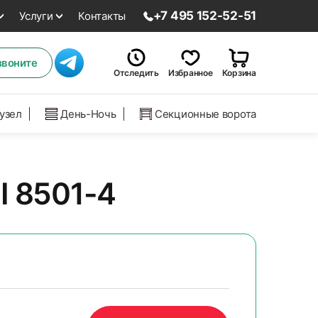
+7 495 152-52-51
Услуги
Контакты
звоните
Отследить
Избранное
Корзина
нузел
День-Ночь
Секционные ворота
II 8501-4